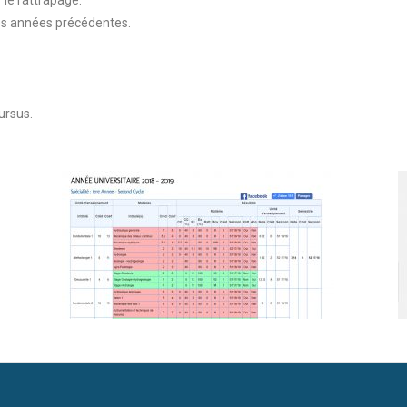
 le rattrapage.
les années précédentes.
cursus.