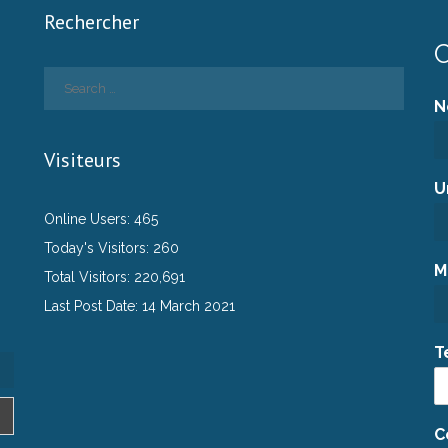
Rechercher
C
N
Visiteurs
U
Online Users:
465
Today's Visitors:
260
M
Total Visitors:
220,691
Last Post Date:
14 March 2021
T
C